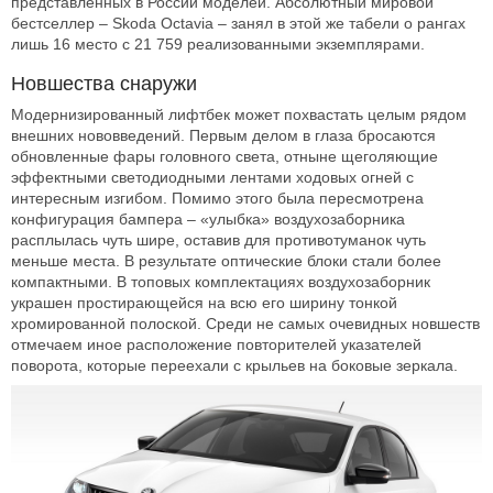
представленных в России моделей. Абсолютный мировой
бестселлер – Skoda Octavia – занял в этой же табели о рангах
лишь 16 место с 21 759 реализованными экземплярами.
Новшества снаружи
Модернизированный лифтбек может похвастать целым рядом
внешних нововведений. Первым делом в глаза бросаются
обновленные фары головного света, отныне щеголяющие
эффектными светодиодными лентами ходовых огней с
интересным изгибом. Помимо этого была пересмотрена
конфигурация бампера – «улыбка» воздухозаборника
расплылась чуть шире, оставив для противотуманок чуть
меньше места. В результате оптические блоки стали более
компактными. В топовых комплектациях воздухозаборник
украшен простирающейся на всю его ширину тонкой
хромированной полоской. Среди не самых очевидных новшеств
отмечаем иное расположение повторителей указателей
поворота, которые переехали с крыльев на боковые зеркала.