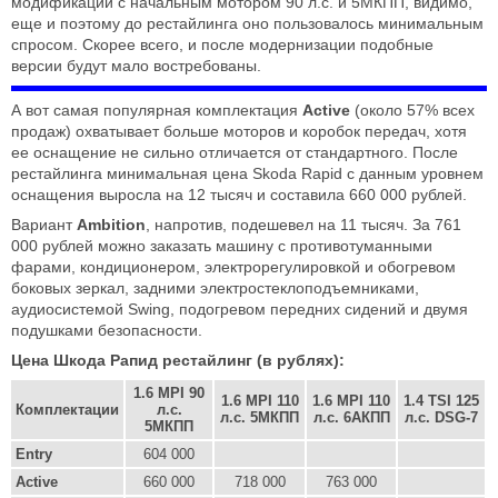
модификации с начальным мотором 90 л.с. и 5МКПП, видимо,
еще и поэтому до рестайлинга оно пользовалось минимальным
спросом. Скорее всего, и после модернизации подобные
версии будут мало востребованы.
А вот самая популярная комплектация
Active
(около 57% всех
продаж) охватывает больше моторов и коробок передач, хотя
ее оснащение не сильно отличается от стандартного. После
рестайлинга минимальная цена Skoda Rapid с данным уровнем
оснащения выросла на 12 тысяч и составила 660 000 рублей.
Вариант
Ambition
, напротив, подешевел на 11 тысяч. За 761
000 рублей можно заказать машину с противотуманными
фарами, кондиционером, электрорегулировкой и обогревом
боковых зеркал, задними электростеклоподъемниками,
аудиосистемой Swing, подогревом передних сидений и двумя
подушками безопасности.
Цена Шкода Рапид рестайлинг (в рублях):
1.6 MPI 90
1.6 MPI 110
1.6 MPI 110
1.4 TSI 125
Комплектации
л.с.
л.с. 5МКПП
л.с. 6АКПП
л.с. DSG-7
5МКПП
Entry
604 000
Active
660 000
718 000
763 000