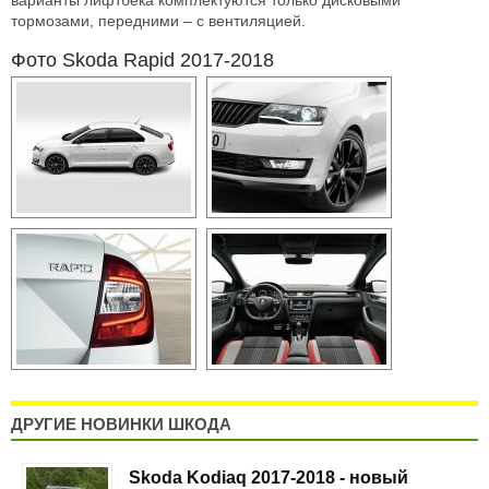
варианты лифтбека комплектуются только дисковыми
тормозами, передними – с вентиляцией.
Фото Skoda Rapid 2017-2018
AdmirorGallery 5.0.0
, author/s
Vasiljevski
&
Kekeljevic
.
Secured & Audited by:
Security Audit Systems
ДРУГИЕ НОВИНКИ ШКОДА
Skoda Kodiaq 2017-2018 - новый