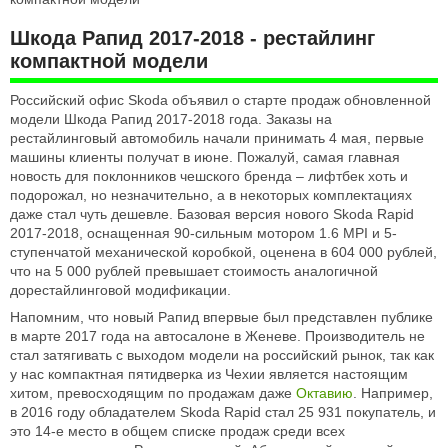
Шкода Рапид 2017-2018 - рестайлинг
компактной модели
Российский офис Skoda объявил о старте продаж обновленной
модели Шкода Рапид 2017-2018 года. Заказы на
рестайлинговый автомобиль начали принимать 4 мая, первые
машины клиенты получат в июне. Пожалуй, самая главная
новость для поклонников чешского бренда – лифтбек хоть и
подорожал, но незначительно, а в некоторых комплектациях
даже стал чуть дешевле. Базовая версия нового Skoda Rapid
2017-2018, оснащенная 90-сильным мотором 1.6 MPI и 5-
ступенчатой механической коробкой, оценена в 604 000 рублей,
что на 5 000 рублей превышает стоимость аналогичной
дорестайлинговой модификации.
Напомним, что новый Рапид впервые был представлен публике
в марте 2017 года на автосалоне в Женеве. Производитель не
стал затягивать с выходом модели на российский рынок, так как
у нас компактная пятидверка из Чехии является настоящим
хитом, превосходящим по продажам даже
Октавию
. Например,
в 2016 году обладателем Skoda Rapid стал 25 931 покупатель, и
это 14-е место в общем списке продаж среди всех