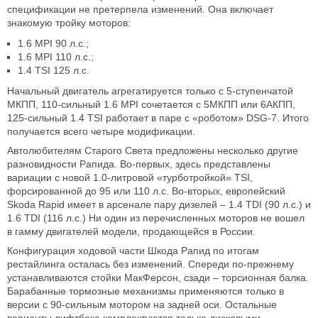
спецификации не претерпела изменений. Она включает
знакомую тройку моторов:
1.6 MPI 90 л.с.;
1.6 MPI 110 л.с.;
1.4 TSI 125 л.с.
Начальный двигатель агрегатируется только с 5-ступенчатой
МКПП, 110-сильный 1.6 MPI сочетается с 5МКПП или 6АКПП,
125-сильный 1.4 TSI работает в паре с «роботом» DSG-7. Итого
получается всего четыре модификации.
Автолюбителям Старого Света предложены несколько другие
разновидности Рапида. Во-первых, здесь представлены
вариации с новой 1.0-литровой «турботройкой» TSI,
форсированной до 95 или 110 л.с. Во-вторых, европейский
Skoda Rapid имеет в арсенале пару дизелей – 1.4 TDI (90 л.с.) и
1.6 TDI (116 л.с.) Ни один из перечисленных моторов не вошел
в гамму двигателей модели, продающейся в России.
Конфигурация ходовой части Шкода Рапид по итогам
рестайлинга осталась без изменений. Спереди по-прежнему
устанавливаются стойки МакФерсон, сзади – торсионная балка.
Барабанные тормозные механизмы применяются только в
версии с 90-сильным мотором на задней оси. Остальные