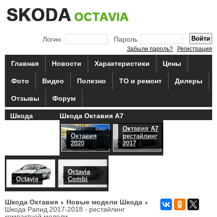
Логин
Пароль
Забыли пароль?
Регистрация
Главная
Новости
Характеристики
Цены
Фото
Видео
Полезно
ТО и ремонт
Дилеры
Отзывы
Форум
Шкода
Шкода Октавия А7
Октавия 4
Октавия А7
Октавия
рестайлинг
2020
2017
Octavia
Octavia
Combi
Шкода Октавия
Новые модели Шкода
Шкода Рапид 2017-2018 - рестайлинг
компактной модели