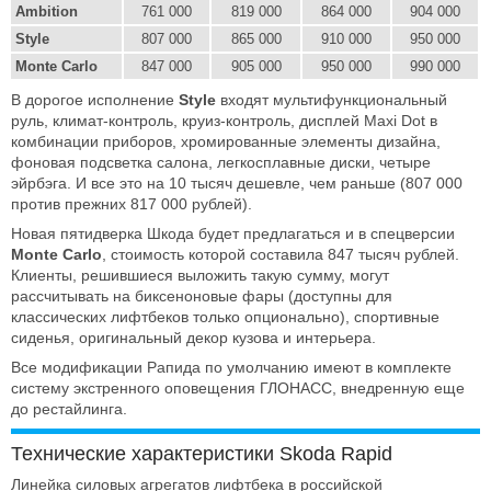
Ambition
761 000
819 000
864 000
904 000
Style
807 000
865 000
910 000
950 000
Monte Carlo
847 000
905 000
950 000
990 000
В дорогое исполнение
Style
входят мультифункциональный
руль, климат-контроль, круиз-контроль, дисплей Maxi Dot в
комбинации приборов, хромированные элементы дизайна,
фоновая подсветка салона, легкосплавные диски, четыре
эйрбэга. И все это на 10 тысяч дешевле, чем раньше (807 000
против прежних 817 000 рублей).
Новая пятидверка Шкода будет предлагаться и в спецверсии
Monte Carlo
, стоимость которой составила 847 тысяч рублей.
Клиенты, решившиеся выложить такую сумму, могут
рассчитывать на биксеноновые фары (доступны для
классических лифтбеков только опционально), спортивные
сиденья, оригинальный декор кузова и интерьера.
Все модификации Рапида по умолчанию имеют в комплекте
систему экстренного оповещения ГЛОНАСС, внедренную еще
до рестайлинга.
Технические характеристики Skoda Rapid
Линейка силовых агрегатов лифтбека в российской